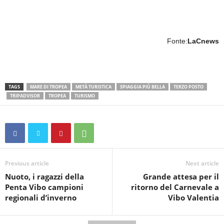
Fonte:
LaCnews
TAGS
MARE DI TROPEA
METÀ TURISTICA
SPIAGGIA PIÙ BELLA
TERZO POSTO
TRIPADVISOR
TROPEA
TURISMO
Previous article
Next article
Nuoto, i ragazzi della
Grande attesa per il
Penta Vibo campioni
ritorno del Carnevale a
regionali d’inverno
Vibo Valentia