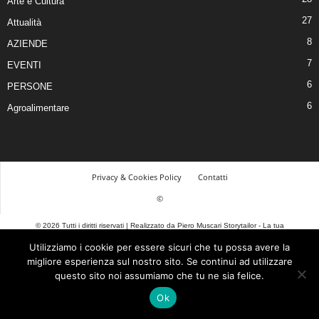
Arte e Cultura
27
Attualità
8
AZIENDE
7
EVENTI
6
PERSONE
6
Agroalimentare
Privacy & Cookies Policy
Contatti
©
© 2026 Tutti i diritti riservati | Realizzato da Piero Muscari Storytailor - La tua
comunicazione sarà tutta un’altra storia! Per contattarmi, visita il mio sito web
Utilizziamo i cookie per essere sicuri che tu possa avere la
www.pieromuscari.it
| Questo sito è di proprietà di: Duepuntozero srls P. Iva
migliore esperienza sul nostro sito. Se continui ad utilizzare
03377590793 |
Privacy Policy
questo sito noi assumiamo che tu ne sia felice.
Ok