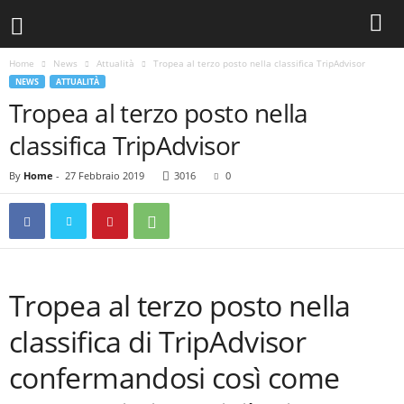
Home
News
Attualità
Tropea al terzo posto nella classifica TripAdvisor
NEWS
ATTUALITÀ
Tropea al terzo posto nella
classifica TripAdvisor
By
Home
-
27 Febbraio 2019
3016
0
Tropea al terzo posto nella
classifica di TripAdvisor
confermandosi così come