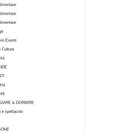
limentare
limentare
limentare
go
vio Eventi
e Cultura
ità
NDE
TI
ria
HI
IARE & DORMIRE
 e spettacolo
SONE