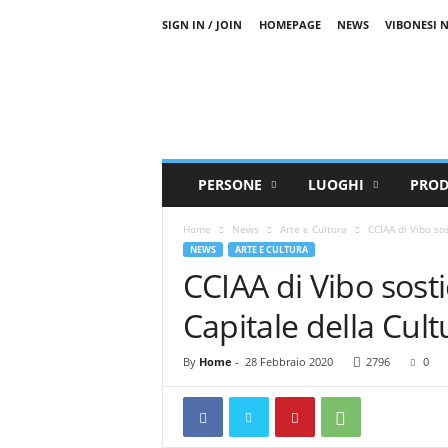
SIGN IN / JOIN
HOMEPAGE
NEWS
VIBONESI 
V
i
b
o
V
a
l
PERSONE
LUOGHI
PROD
e
n
Home
News
Arte e Cultura
CCIAA di Vibo so
t
NEWS
ARTE E CULTURA
i
CCIAA di Vibo sos
a
T
Capitale della Cul
V
By
Home
-
28 Febbraio 2020
2796
0