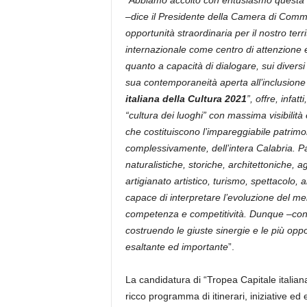
“
Abbiamo accolto con entusiasmo questa ca
–dice il Presidente della Camera di Comm
opportunità straordinaria per il nostro ter
internazionale come centro di attenzione 
quanto a capacità di dialogare, sui diversi 
sua contemporaneità aperta all’inclusione 
italiana della Cultura 2021
”, offre, infat
“cultura dei luoghi” con massima visibilità 
che costituiscono l’impareggiabile patrimon
complessivamente, dell’intera Calabria. Par
naturalistiche, storiche, architettoniche
artigianato artistico, turismo, spettacolo,
capace di interpretare l’evoluzione del
competenza e competitività. Dunque –conc
costruendo le giuste sinergie e le più op
esaltante ed importante
”.
La candidatura di “Tropea Capitale italian
ricco programma di itinerari, iniziative ed e