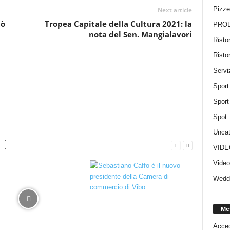
Pizze
Next article
tò
Tropea Capitale della Cultura 2021: la
PROD
nota del Sen. Mangialavori
Risto
Risto
Servi
Sport
Sport
Spot
Uncat
VIDE
Vide
Wedd
Me
Acced