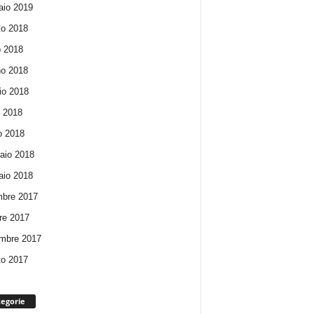
io 2019
o 2018
o 2018
o 2018
io 2018
e 2018
o 2018
aio 2018
io 2018
bre 2017
re 2017
mbre 2017
o 2017
egorie