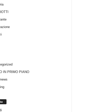
ria
OTTI
rante
razione
zi
egorized
O IN PRIMO PIANO
onews
ing
ta
i