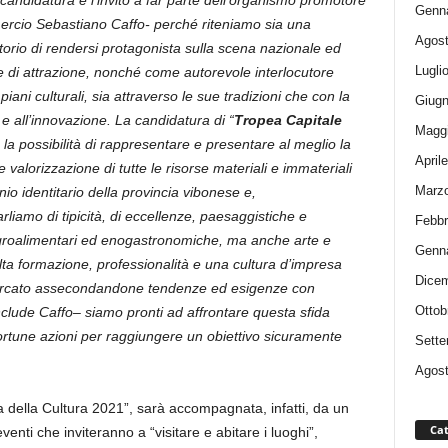
ndidatura e l’invito a far parte dell’organismo promotore
Genna
ercio Sebastiano Caffo- perché riteniamo sia una
Agost
ritorio di rendersi protagonista sulla scena nazionale ed
Lugli
e di attrazione, nonché come autorevole interlocutore
piani culturali, sia attraverso le sue tradizioni che con la
Giugn
e all’innovazione. La candidatura di “
Tropea Capitale
Magg
ti, la possibilità di rappresentare e presentare al meglio la
April
e valorizzazione di tutte le risorse materiali e immateriali
Marz
io identitario della provincia vibonese e,
liamo di tipicità, di eccellenze, paesaggistiche e
Febbr
, agroalimentari ed enogastronomiche, ma anche arte e
Genna
 alta formazione, professionalità e una cultura d’impresa
Dicem
 mercato assecondandone tendenze ed esigenze con
Ottob
lude Caffo– siamo pronti ad affrontare questa sfida
portune azioni per raggiungere un obiettivo sicuramente
Sette
Agost
a della Cultura 2021”, sarà accompagnata, infatti, da un
Cat
venti che inviteranno a “visitare e abitare i luoghi”,