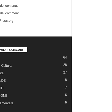
dei contenuti
dei commenti
ress.org
PULAR CATEGORY
64
28
 Cultura
27
ità
8
NDE
7
TI
6
SONE
6
limentare