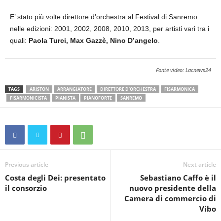
E’ stato più volte direttore d’orchestra al Festival di Sanremo
nelle edizioni: 2001, 2002, 2008, 2010, 2013, per artisti vari tra i
quali:
Paola Turci, Max Gazzè, Nino D’angelo
.
Fonte video: Lacnews24
TAGS
ARISTON
ARRANGIATORE
DIRETTORE D’ORCHESTRA
FISARMONICA
FISARMONICISTA
PIANISTA
PIANOFORTE
SANREMO
Previous article
Next article
Costa degli Dei: presentato
Sebastiano Caffo è il
il consorzio
nuovo presidente della
Camera di commercio di
Vibo