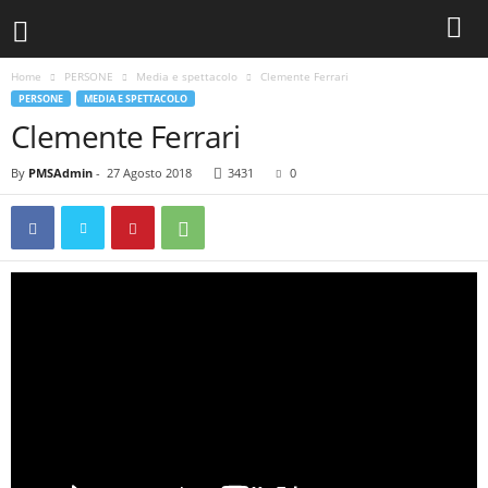
Home
PERSONE
Media e spettacolo
Clemente Ferrari
PERSONE
MEDIA E SPETTACOLO
Clemente Ferrari
By
PMSAdmin
-
27 Agosto 2018
3431
0