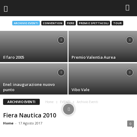
Galà della cooperazione alla Camera di
Commercio di Vibo
ARCHIVIO EVENTI
CONVENTION
FIERE
PREMI E SPETTACOLI
TOUR
Home
-
16 Ottobre 2017
Il faro 2005
Premio Valentia Aurea
Enel: inaugurazione nuovo
punto
Vibo Vale
ARCHIVIO EVENTI
Home
EVENTI
Archivio Eventi
Fiera Nautica 2010
Home
-
17 Agosto 2017
0