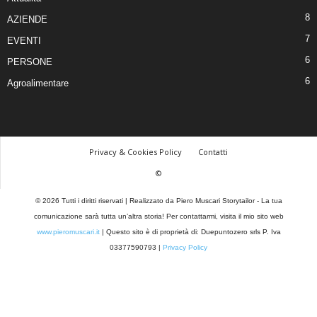
8
AZIENDE
7
EVENTI
6
PERSONE
6
Agroalimentare
Privacy & Cookies Policy
Contatti
©
© 2026 Tutti i diritti riservati | Realizzato da Piero Muscari Storytailor - La tua
comunicazione sarà tutta un’altra storia! Per contattarmi, visita il mio sito web
www.pieromuscari.it
| Questo sito è di proprietà di: Duepuntozero srls P. Iva
03377590793 |
Privacy Policy