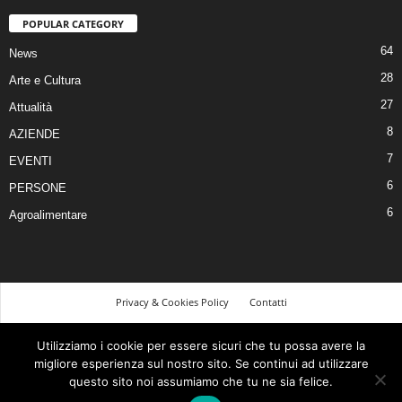
POPULAR CATEGORY
64
News
28
Arte e Cultura
27
Attualità
8
AZIENDE
7
EVENTI
6
PERSONE
6
Agroalimentare
Privacy & Cookies Policy
Contatti
©
Utilizziamo i cookie per essere sicuri che tu possa avere la
migliore esperienza sul nostro sito. Se continui ad utilizzare
© 2026 Tutti i diritti riservati | Realizzato da Piero Muscari Storytailor - La tua
questo sito noi assumiamo che tu ne sia felice.
comunicazione sarà tutta un’altra storia! Per contattarmi, visita il mio sito web