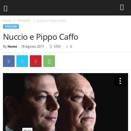
Home
PERSONE
Nuccio e Pippo Caffo
PERSONE
Nuccio e Pippo Caffo
By
Home
-
18 Agosto 2017
3703
0