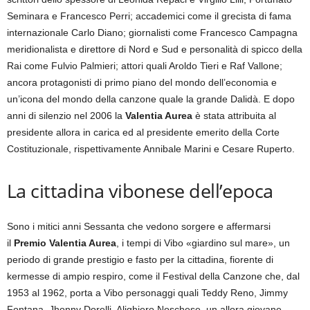
Seminara e Francesco Perri; accademici come il grecista di fama
internazionale Carlo Diano; giornalisti come Francesco Campagna
meridionalista e direttore di Nord e Sud e personalità di spicco della
Rai come Fulvio Palmieri; attori quali Aroldo Tieri e Raf Vallone;
ancora protagonisti di primo piano del mondo dell’economia e
un’icona del mondo della canzone quale la grande Dalidà. E dopo
anni di silenzio nel 2006 la
Valentia Aurea
è stata attribuita al
presidente allora in carica ed al presidente emerito della Corte
Costituzionale, rispettivamente Annibale Marini e Cesare Ruperto.
La cittadina vibonese dell’epoca
Sono i mitici anni Sessanta che vedono sorgere e affermarsi
il
Premio Valentia Aurea
, i tempi di Vibo «giardino sul mare», un
periodo di grande prestigio e fasto per la cittadina, fiorente di
kermesse di ampio respiro, come il Festival della Canzone che, dal
1953 al 1962, porta a Vibo personaggi quali Teddy Reno, Jimmy
Fontana, Jhonny Dorelli, Alighiero Noschese, un allora giovane