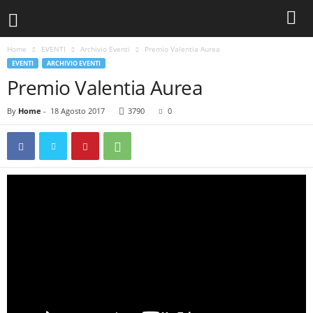
Home
EVENTI
Archivio Eventi
Premio Valentia Aurea
EVENTI
ARCHIVIO EVENTI
Premio Valentia Aurea
By
Home
-
18 Agosto 2017
3790
0