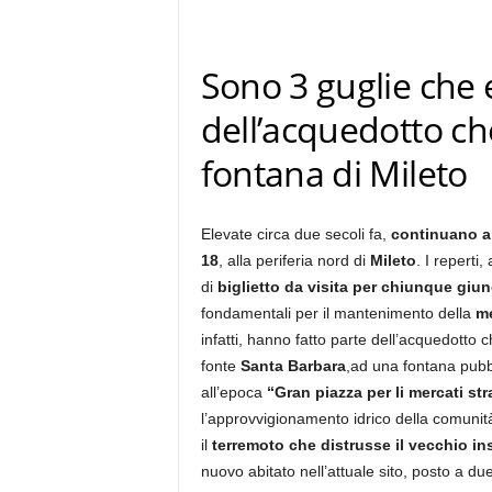
Sono 3 guglie che 
dell’acquedotto ch
fontana di Mileto
Elevate circa due secoli fa,
continuano a r
18
, alla periferia nord di
Mileto
. I reperti,
di
biglietto da visita per chiunque giu
fondamentali per il mantenimento della
me
infatti, hanno fatto parte dell’acquedotto c
fonte
Santa Barbara
,ad una fontana pubbl
all’epoca
“Gran piazza per li mercati str
l’approvvigionamento idrico della comunit
il
terremoto che distrusse il vecchio 
nuovo abitato nell’attuale sito, posto a due 