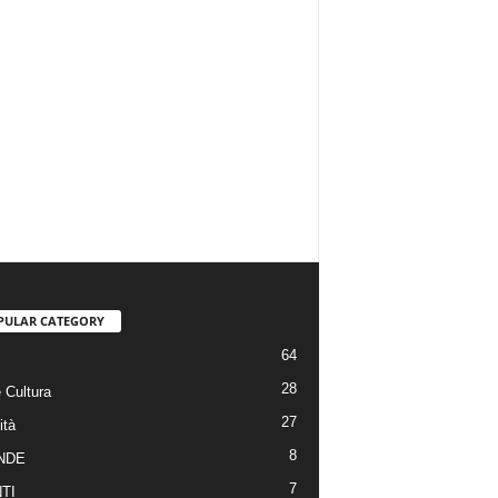
PULAR CATEGORY
64
28
 Cultura
27
ità
8
NDE
7
TI