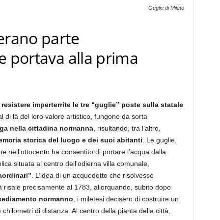
Guglie di Mileto
erano parte
e portava alla prima
esistere imperterrite le tre “guglie” poste sulla statale
 al di là del loro valore artistico, fungono da sorta
nga nella cittadina normanna
, risultando, tra l’altro,
moria storica del luogo e dei suoi abitanti
. Le guglie,
he nell’ottocento ha consentito di portare l’acqua dalla
ica situata al centro dell’odierna villa comunale,
aordinari”
. L’idea di un acquedotto che risolvesse
à risale precisamente al 1783, allorquando, subito dopo
insediamento normanno
, i miletesi decisero di costruire un
chilometri di distanza. Al centro della pianta della città,