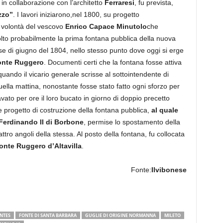
in collaborazione con l’architetto
Ferraresi
, fu prevista,
zzo”
. I lavori iniziarono,nel 1800, su progetto
 volontà del vescovo
Enrico Capace Minutolo
che
olto probabilmente la prima fontana pubblica della nuova
 di giugno del 1804, nello stesso punto dove oggi si erge
onte Ruggero
. Documenti certi che la fontana fosse attiva
quando il vicario generale scrisse al sottointendente di
ella mattina, nonostante fosse stato fatto ogni sforzo per
to per ore il loro bucato in giorno di doppio precetto
re progetto di costruzione della fontana pubblica,
al quale
Ferdinando II di Borbone
, permise lo spostamento della
ttro angoli della stessa. Al posto della fontana, fu collocata
onte Ruggero d’Altavilla
.
Fonte:
Ilvibonese
NTES
FONTE DI SANTA BARBARA
GUGLIE DI ORIGINE NORMANNA
MILETO