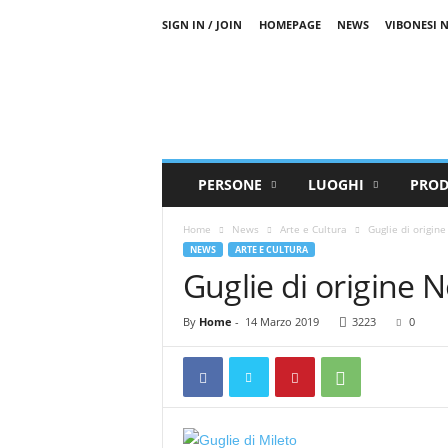
SIGN IN / JOIN
HOMEPAGE
NEWS
VIBONESI 
V
i
b
o
V
a
l
PERSONE
LUOGHI
PROD
e
n
Home
News
Arte e Cultura
Guglie di origin
t
NEWS
ARTE E CULTURA
i
Guglie di origine
a
T
V
By
Home
-
14 Marzo 2019
3223
0