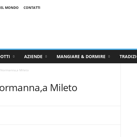
NEL MONDO
CONTATTI
OTTI
AZIENDE
MANGIARE & DORMIRE
TRADIZI
e Normanna,a Mileto
 Normanna,a Mileto