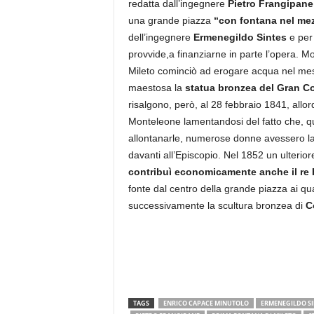
redatta dall’ingegnere
Pietro Frangipane
una grande piazza
“con fontana nel me
dell’ingegnere
Ermenegildo Sintes
e per
provvide,a finanziarne in parte l’opera. M
Mileto cominciò ad erogare acqua nel mese
maestosa la
statua bronzea del Gran C
risalgono, però, al 28 febbraio 1841, allor
Monteleone lamentandosi del fatto che, qu
allontanarle, numerose donne avessero lava
davanti all’Episcopio. Nel 1852 un ulterio
contribuì economicamente anche il re 
fonte dal centro della grande piazza ai qua
successivamente la scultura bronzea di
C
TAGS
ENRICO CAPACE MINUTOLO
ERMENEGILDO SI