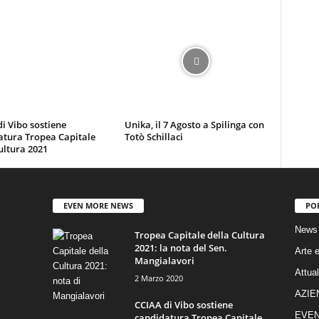
i Vibo sostiene
Unika, il 7 Agosto a Spilinga con
atura Tropea Capitale
Totò Schillaci
ultura 2021
EVEN MORE NEWS
PO
News
Tropea Capitale della Cultura
2021: la nota del Sen.
Arte e
Mangialavori
Attual
2 Marzo 2020
AZIE
CCIAA di Vibo sostiene
EVEN
candidatura Tropea Capitale