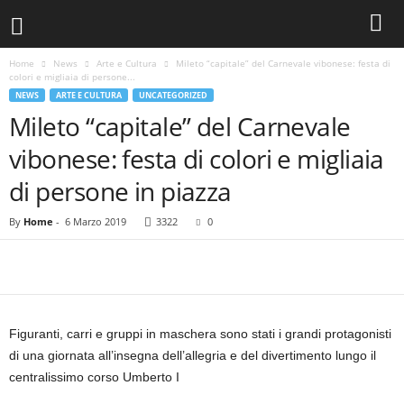
Home
News
Arte e Cultura
Mileto “capitale” del Carnevale vibonese: festa di
colori e migliaia di persone...
NEWS
ARTE E CULTURA
UNCATEGORIZED
Mileto “capitale” del Carnevale
vibonese: festa di colori e migliaia
di persone in piazza
By
Home
-
6 Marzo 2019
3322
0
Figuranti, carri e gruppi in maschera sono stati i grandi protagonisti
di una giornata all’insegna dell’allegria e del divertimento lungo il
centralissimo corso Umberto I