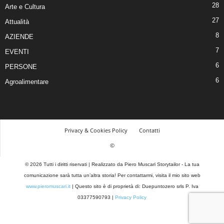
28
Arte e Cultura
27
Attualità
8
AZIENDE
7
EVENTI
6
PERSONE
6
Agroalimentare
Privacy & Cookies Policy
Contatti
©
© 2026 Tutti i diritti riservati | Realizzato da Piero Muscari Storytailor - La tua
comunicazione sarà tutta un’altra storia! Per contattarmi, visita il mio sito web
www.pieromuscari.it
| Questo sito è di proprietà di: Duepuntozero srls P. Iva
03377590793 |
Privacy Policy