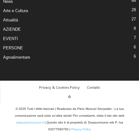
64
News
28
Arte e Cultura
27
Attualità
8
AZIENDE
7
EVENTI
6
PERSONE
6
Agroalimentare
Privacy & Cookies Policy
Contatti
©
© 2026 Tutti i diritti riservati | Realizzato da Piero Muscari Storytailor - La tua
comunicazione sarà tutta un’altra storia! Per contattarmi, visita il mio sito web
www.pieromuscari.it
| Questo sito è di proprietà di: Duepuntozero srls P. Iva
03377590793 |
Privacy Policy