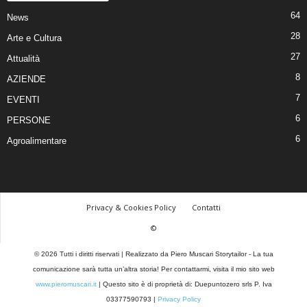
64
News
28
Arte e Cultura
27
Attualità
8
AZIENDE
7
EVENTI
6
PERSONE
6
Agroalimentare
Privacy & Cookies Policy
Contatti
©
© 2026 Tutti i diritti riservati | Realizzato da Piero Muscari Storytailor - La tua
comunicazione sarà tutta un’altra storia! Per contattarmi, visita il mio sito web
www.pieromuscari.it
| Questo sito è di proprietà di: Duepuntozero srls P. Iva
03377590793 |
Privacy Policy