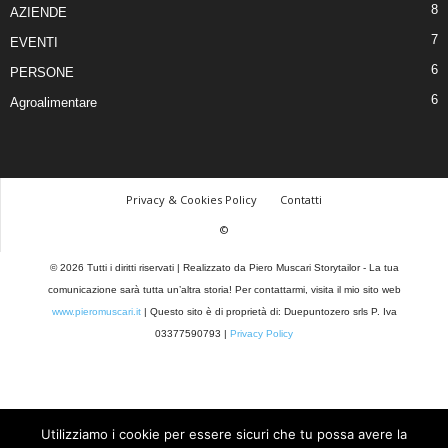
8
AZIENDE
7
EVENTI
6
PERSONE
6
Agroalimentare
Privacy & Cookies Policy
Contatti
©
© 2026 Tutti i diritti riservati | Realizzato da Piero Muscari Storytailor - La tua
comunicazione sarà tutta un’altra storia! Per contattarmi, visita il mio sito web
www.pieromuscari.it
| Questo sito è di proprietà di: Duepuntozero srls P. Iva
03377590793 |
Privacy Policy
Utilizziamo i cookie per essere sicuri che tu possa avere la