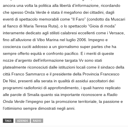
ancora una volta la politica alla libertà d’informazione, ricordando
che spesso Onda Verde è stata il megafono dei cittadini, dagli
eventi di spettacolo memorabili come “Il Faro” (condotto da Muscari
al fianco di Maria Teresa Ruta), o lo spettacolo “Gioia di moda”
interamente dedicato agli stilisti calabresi eccellenti come i Versace,
fino all’alluvione di Vibo Marina nel luglio 2006. Impegno e
coscienza cuciti addosso a un giornalismo super partes che ha
sempre offerto equità e confronto pacifico. E i meriti di queste
nozze d’argento dell’informazione targata Vv sono stati
platealmente riconosciuti dalle istituzioni locali come il sindaco della
città Franco Sammarco e il presidente della Provincia Francesco
De Nisi, presenti alla serata in qualità di assidui ascoltatori dei
programmi radiofonici di approfondimento, i quali hanno replicato
alle parole di Smaila quanto sia importante riconoscere a
Radio
Onda Verde
l’impegno per la promozione territoriale, la passione e
l’ottimismo sempre dimostrati negli anni.
TAGS
AZIENDE
RADIO